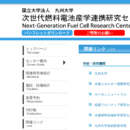
パンフレットダウンロード
ご寄附のお願い
関連リンク
トップページ
Link
Top page
センター案内
学術・研究機関
Center Guide
関連研究者紹介
九州大学
Members
水素エネルギー国際研究
施設・設備紹介
Facilities
カーボンニュートラル・
装置予約
Reservation
稲盛フロンティア研究セ
刊行物
Publication
水素材料先端科学研究セ
関連リンク
九州大学知的財産本部
Link